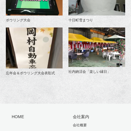
ボウリング大会
十日町雪まつり
社内納涼会「楽しい縁日」
忘年会＆ボウリング大会表彰式
HOME
会社案内
会社概要